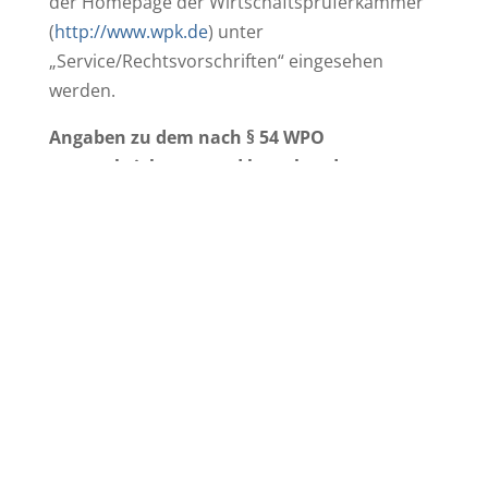
der Homepage der Wirtschaftsprüferkammer
(
http://www.wpk.de
) unter
„Service/Rechtsvorschriften“ eingesehen
werden.
Angaben zu dem nach § 54 WPO
vorgeschriebenen und bestehenden
Berufshaftpflichtversicherungsvertrag:
Versicherer:
VSW – Versicherergemeinschaft für
Steuerberater und Wirtschaftsprüfer
Dotzheimer Str. 23
D-65185 Wiesbaden
Angaben zum räumlichen Geltungsbereich:
Der Versicherungsschutz umfasst
Dienstleistungen in den Mitgliedsländern der